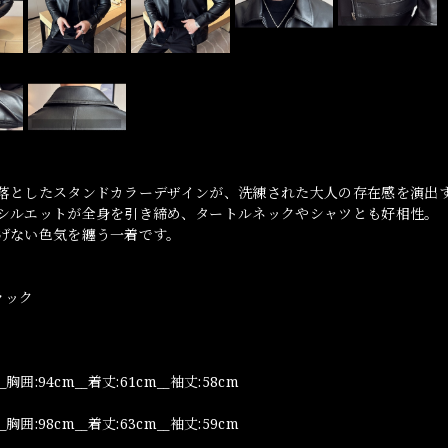
落としたスタンドカラーデザインが、洗練された大人の存在感を演出
シルエットが全身を引き締め、タートルネックやシャツとも好相性。
げない色気を纏う一着です。
ブラック
_胸囲:94cm__着丈:61cm__袖丈:58cm
_胸囲:98cm__着丈:63cm__袖丈:59cm