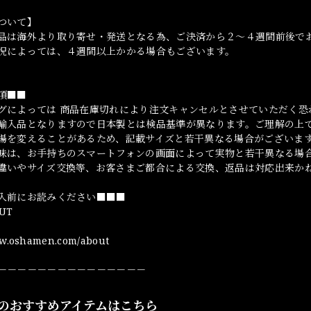
ついて】
品は海外より取り寄せ・発送となる為、ご決済から２～４週間前後で
況によっては、４週間以上かかる場合もございます。
項■■
グによっては 商品在庫切れにより注文キャンセルとさせていただく恐
輸入品となりますので日本製とは検品基準が異なります。ご理解の上
場を変えることがあるため、記載サイズと若干異なる場合がございま
味は、お手持ちのスマートフォンの画面によって実物と若干異なる場
違いやサイズ交換等、お客さまご都合による交換、返品は対応出来か
入前にお読みください■■■
UT
ww.oshamen.com/about
－－－－－－－－－－－－－－－
のおすすめアイテムはこちら