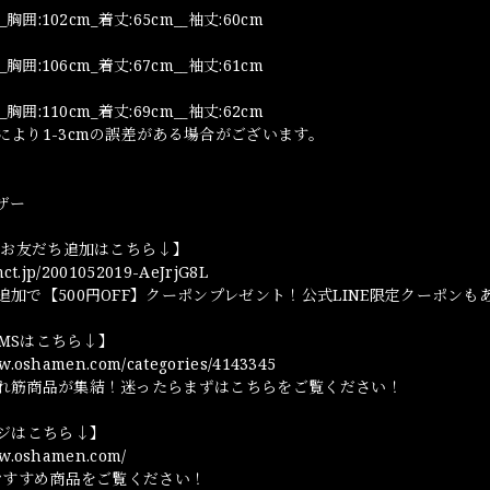
_胸囲:102cm_着丈:65cm__袖丈:60cm
_胸囲:106cm_着丈:67cm__袖丈:61cm
_胸囲:110cm_着丈:69cm__袖丈:62cm
により1-3cmの誤差がある場合がございます。
ザー
NEお友だち追加はこちら↓】
omct.jp/2001052019-AeJrjG8L
追加で【500円OFF】クーポンプレゼント！公式LINE限定クーポンも
TEMSはこちら↓】
ww.oshamen.com/categories/4143345
れ筋商品が集結！迷ったらまずはこちらをご覧ください！
ージはこちら↓】
ww.oshamen.com/
やおすすめ商品をご覧ください！