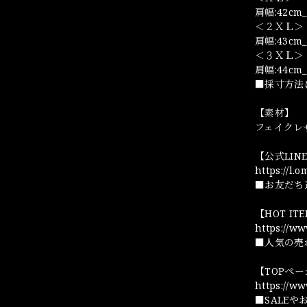
肩幅:42cm_
＜２ＸＬ＞
肩幅:43cm_
＜３ＸＬ＞
肩幅:44cm_
■採寸方法
【素材】
フェイクレ
【公式LI
https://l.
■お友だち
【HOT I
https://w
■人気の売
【TOPペ
https://w
■SALE