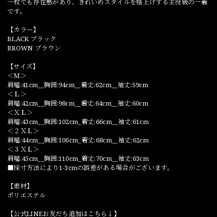
一枚でも存在感があり、きれいめスタイルを格上げする主役級の一着
です。
【カラー】
BLACK ブラック
BROWN ブラウン
【サイズ】
＜Ｍ＞
肩幅:41cm__胸囲:94cm__着丈:62cm__袖丈:59cm
＜Ｌ＞
肩幅:42cm__胸囲:98cm__着丈:64cm__袖丈:60cm
＜ＸＬ＞
肩幅:43cm__胸囲:102cm_着丈:66cm__袖丈:61cm
＜２ＸＬ＞
肩幅:44cm__胸囲:106cm_着丈:68cm__袖丈:62cm
＜３ＸＬ＞
肩幅:45cm__胸囲:110cm_着丈:70cm__袖丈:63cm
■採寸方法により1-3cmの誤差がある場合がございます。
【素材】
ポリエステル
【公式LINEお友だち追加はこちら↓】