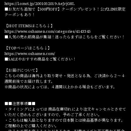
https://l.omct.jp/2001052019-AeJrjG8L
■お友だち追加で【500円OFF】クーポンプレゼント！公式LINE限定
クーポンもあり！
【HOT ITEMSはこちら↓】
https://www.oshamen.com/categories/4143345
■人気の売れ筋商品が集結！迷ったらまずはこちらをご覧ください！
【TOPページはこちら↓】
https://www.oshamen.com/
■SALEやおすすめ商品をご覧ください！
【お届けについて】
こちらの商品は海外より取り寄せ・発送となる為、ご決済から２～４
週間前後でお届け致します。
※商品の状況によっては、４週間以上かかる場合もございます。
■■注意事項■■
・タイミングによっては 商品在庫切れにより注文キャンセルとさせて
いただく恐れもございますので、予めご了承ください。
・こちらは輸入品となりますので日本製とは検品基準が異なります。
ご理解の上でご購入ください。