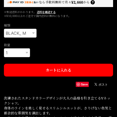
¥2,660
なら
手数料無料で
月々
から
※別途送料がかかります。
送料を確認する
※¥10,000以上のご注文で国内送料が無料になります。
種類
数量
カートに入れる
Save
洗練されたスタンドカラーデザインが大人の品格を引き立てるVネッ
クシャツ。
身体のラインを美しく見せるスリムシルエットが、さりげない色気と
都会的な雰囲気を演出します。