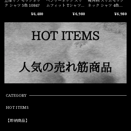
立体リブ モックネッ
ヘンリーネック スリ
幾何柄 スリムモック
ク シャツ 5色 10847
ムフィット Tシャツ 4
ネック シャツ 4色
色 10866
11146
¥6,480
¥6,980
¥6,980
CATEGORY
HOT ITEMS
【即納商品】