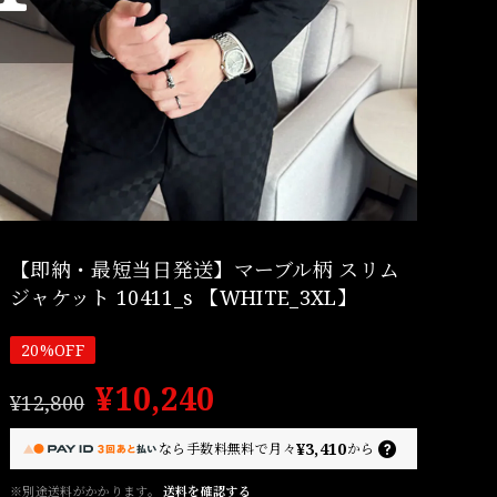
【即納・最短当日発送】マーブル柄 スリム
ジャケット 10411_s 【WHITE_3XL】
20%OFF
¥10,240
¥12,800
¥3,410
なら
手数料無料で
月々
から
※別途送料がかかります。
送料を確認する