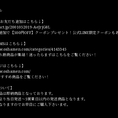
ル
NEお友だち追加はこちら↓】
omct.jp/2001052019-AeJrjG8L
追加で【500円OFF】クーポンプレゼント！公式LINE限定クーポンも
TEMSはこちら↓】
ww.oshamen.com/categories/4143345
れ筋商品が集結！迷ったらまずはこちらをご覧ください！
ージはこちら↓】
ww.oshamen.com/
やおすすめ商品をご覧ください！
ついて】
品は即納商品となっております。
より当日発送～5営業日以内の発送商品となります。
なりますのでお早目にご購入下さいませ。