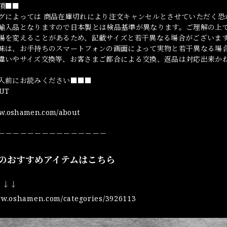
項■■
グによっては 商品在庫切れにより注文キャンセルとさせていただく恐
輸入品となりますので日本製とは検品基準が異なります。ご理解の上
場を変えることがあるため、記載サイズと若干異なる場合がございま
味は、お手持ちのスマートフォンの画面によって実物と若干異なる場
違いやサイズ交換等、お客さまご都合による交換、返品は対応出来か
入前にお読みください■■■
UT
ww.oshamen.com/about
－－－－－－－－－－－－－－－
のおすすめアイテムはこちら
↓↓↓
ww.oshamen.com/categories/3926113