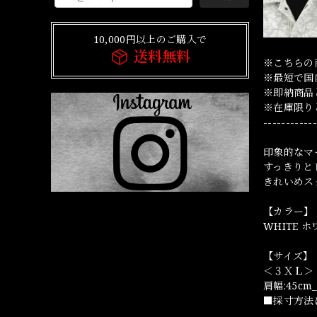
10,000円以上のご購入で
送料無料
※こちらの
※最短で国
※即納商品
※在庫限り
------------
印象的なマ
すっきりと
きれいめス
【カラー】
WHITE 
【サイズ】
＜３ＸＬ＞
肩幅:45cm_
■採寸方法