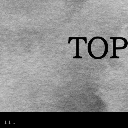
S ↓↓↓