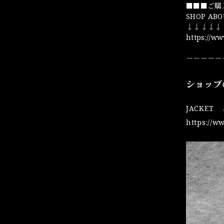
■■■ご購
SHOP ABO
↓↓↓↓↓
https://w
－－－－－
ショップ
JACKET
https://w