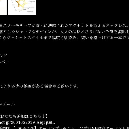
るスターモチーフが胸元に洗練されたアクセントを添えるネックレス
落としたシャープなデザインが、大人の品格とさりげない色気を演出
からジャケットスタイルまで幅広く馴染み、装いを格上げする一本で
ールド
シルバー
により多少の誤差がある場合がございます。
スチール
NEお友だち追加はこちら↓】
omct.jp/2001052019-AeJrjG8L
追加で【500円OFF】クーポンプレゼント！公式LINE限定クーポンも