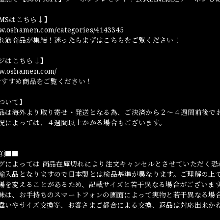
TEMSはこちら↓】
ww.oshamen.com/categories/4143345
れ筋商品が集結！迷ったらまずはこちらをご覧ください！
ージはこちら↓】
ww.oshamen.com/
やおすすめ商品をご覧ください！
ついて】
品は海外より取り寄せ・発送となる為、ご決済から２～４週間前後で
況によっては、４週間以上かかる場合もございます。
項■■
グによっては 商品在庫切れにより注文キャンセルとさせていただく恐
輸入品となりますので日本製とは検品基準が異なります。ご理解の上
場を変えることがあるため、記載サイズと若干異なる場合がございま
味は、お手持ちのスマートフォンの画面によって実物と若干異なる場
違いやサイズ交換等、お客さまご都合による交換、返品は対応出来か