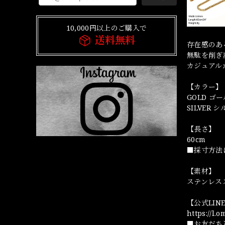
10,000円以上のご購入で
送料無料
存在感のあ
無駄を削ぎ
カジュアル
【カラー】
GOLD ゴ
SILVER 
【長さ】
60cm
■採寸方法
【素材】
ステンレス
【公式LI
https://l.
■お友だち