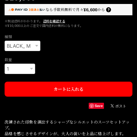
¥6,600
なら
手数料無料で
月々
から
※別途送料がかかります。
送料を確認する
※¥10,000以上のご注文で国内送料が無料になります。
種類
数量
カートに入れる
Save
洗練された印象を演出するシャープなシルエットのスーツセットアッ
プ。
品格を感じさせるデザインが、大人の装いを上品に格上げします。