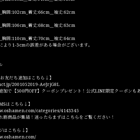
_胸囲:102cm_着丈:66cm__袖丈:62cm
_胸囲:106cm_着丈:68cm__袖丈:63cm
_胸囲:110cm_着丈:70cm__袖丈:64cm
により1-3cmの誤差がある場合がございます。
ル
NEお友だち追加はこちら↓】
omct.jp/2001052019-AeJrjG8L
追加で【500円OFF】クーポンプレゼント！公式LINE限定クーポンも
TEMSはこちら↓】
ww.oshamen.com/categories/4143345
れ筋商品が集結！迷ったらまずはこちらをご覧ください！
ージはこちら↓】
ww.oshamen.com/