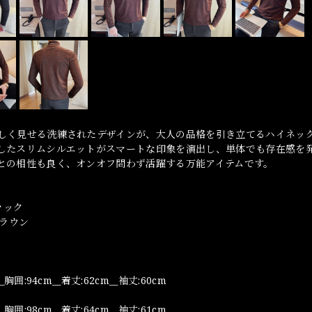
しく見せる洗練されたデザインが、大人の品格を引き立てるハイネッ
したスリムシルエットがスマートな印象を演出し、単体でも存在感を
との相性も良く、オンオフ問わず活躍する万能アイテムです。
ブラック
ブラウン
_胸囲:94cm__着丈:62cm__袖丈:60cm
_胸囲:98cm__着丈:64cm__袖丈:61cm