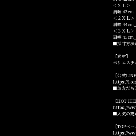
＜ＸＬ＞
肩幅:43cm_
＜２ＸＬ＞
肩幅:44cm_
＜３ＸＬ＞
肩幅:45cm_
■採寸方法
【素材】
ポリエステ
【公式LI
https://l.
■お友だち
【HOT I
https://w
■人気の売
【TOPペ
https://w