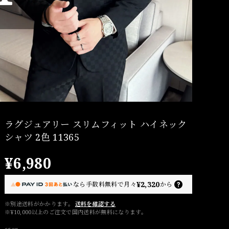
ラグジュアリー スリムフィット ハイネック
シャツ 2色 11365
¥6,980
¥2,320
なら
手数料無料で
月々
から
※別途送料がかかります。
送料を確認する
※¥10,000以上のご注文で国内送料が無料になります。