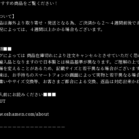
やおすすめ商品をご覧ください！
ついて】
品は海外より取り寄せ・発送となる為、ご決済から２～４週間前後で
況によっては、４週間以上かかる場合もございます。
項■■
グによっては 商品在庫切れにより注文キャンセルとさせていただく恐
輸入品となりますので日本製とは検品基準が異なります。ご理解の上
場を変えることがあるため、記載サイズと若干異なる場合がございま
味は、お手持ちのスマートフォンの画面によって実物と若干異なる場
違いやサイズ交換等、お客さまご都合による交換、返品は対応出来か
入前にお読みください■■■
UT
ww.oshamen.com/about
－－－－－－－－－－－－－－－