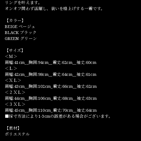
リングを叶えます。
オンオフ問わず活躍し、装いを格上げする一着です。
【カラー】
BEIGE ベージュ
BLACK ブラック
GREEN グリーン
【サイズ】
＜Ｍ＞
肩幅:41cm__胸囲:94cm__着丈:62cm__袖丈:60cm
＜Ｌ＞
肩幅:42cm__胸囲:98cm__着丈:64cm__袖丈:61cm
＜ＸＬ＞
肩幅:43cm__胸囲:102cm_着丈:66cm__袖丈:62cm
＜２ＸＬ＞
肩幅:44cm__胸囲:106cm_着丈:68cm__袖丈:63cm
＜３ＸＬ＞
肩幅:45cm__胸囲:110cm_着丈:70cm__袖丈:64cm
■採寸方法により1-3cmの誤差がある場合がございます。
【素材】
ポリエステル