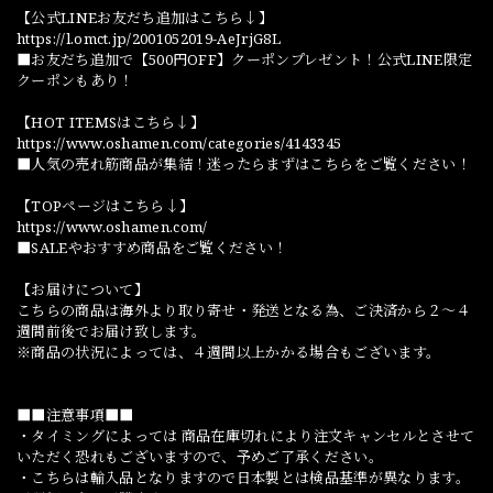
【公式LINEお友だち追加はこちら↓】
https://l.omct.jp/2001052019-AeJrjG8L
■お友だち追加で【500円OFF】クーポンプレゼント！公式LINE限定
クーポンもあり！
【HOT ITEMSはこちら↓】
https://www.oshamen.com/categories/4143345
■人気の売れ筋商品が集結！迷ったらまずはこちらをご覧ください！
【TOPページはこちら↓】
https://www.oshamen.com/
■SALEやおすすめ商品をご覧ください！
【お届けについて】
こちらの商品は海外より取り寄せ・発送となる為、ご決済から２～４
週間前後でお届け致します。
※商品の状況によっては、４週間以上かかる場合もございます。
■■注意事項■■
・タイミングによっては 商品在庫切れにより注文キャンセルとさせて
いただく恐れもございますので、予めご了承ください。
・こちらは輸入品となりますので日本製とは検品基準が異なります。