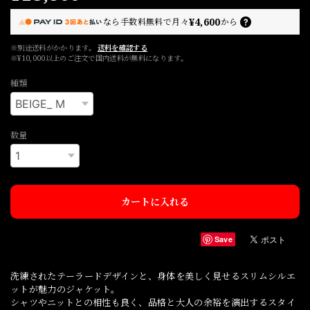
¥4,600
なら
手数料無料で
月々
から
※別途送料がかかります。
送料を確認する
※¥10,000以上のご注文で国内送料が無料になります。
種類
数量
カートに入れる
Save
洗練されたテーラードデザインと、身体を美しく見せるスリムシルエ
ットが魅力のジャケット。
シャツやニットとの相性も良く、品格と大人の余裕を演出するスタイ