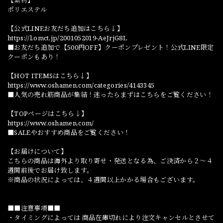
【素材】
ポリエステル
【公式LINEお友だち追加はこちら↓】
https://l.omct.jp/2001052019-AeJrjG8L
■お友だち追加で【500円OFF】クーポンプレゼント！公式LINE限定
クーポンもあり！
【HOT ITEMSはこちら↓】
https://www.oshamen.com/categories/4143345
■人気の売れ筋商品が集結！迷ったらまずはこちらをご覧ください！
【TOPページはこちら↓】
https://www.oshamen.com/
■SALEやおすすめ商品をご覧ください！
【お届けについて】
こちらの商品は海外より取り寄せ・発送となる為、ご決済から２～４
週間前後でお届け致します。
※商品の状況によっては、４週間以上かかる場合もございます。
■■注意事項■■
・タイミングによっては 商品在庫切れにより注文キャンセルとさせて