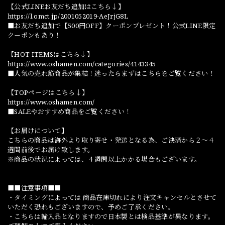
【公式LINEお友だち追加はこちら↓】
https://l.omct.jp/2001052019-AeJrjG8L
■お友だち追加で【500円OFF】クーポンプレゼント！公式LINE限定
クーポンもあり！
【HOT ITEMSはこちら↓】
https://www.oshamen.com/categories/4143345
■人気の売れ筋商品が集結！迷ったらまずはこちらをご覧ください！
【TOPページはこちら↓】
https://www.oshamen.com/
■SALEやおすすめ商品をご覧ください！
【お届けについて】
こちらの商品は海外より取り寄せ・発送となる為、ご決済から２～４
週間前後でお届け致します。
※商品の状況によっては、４週間以上かかる場合もございます。
■■注意事項■■
・タイミングによっては 商品在庫切れにより注文キャンセルとさせて
いただく恐れもございますので、予めご了承ください。
・こちらは輸入品となりますので日本製とは検品基準が異なります。