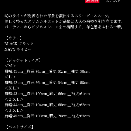
Save
縦のラインが洗練された印象を演出するスリーピーススーツ。
美しく整ったスリムシルエットが品格と大人の余裕を引き立てます。
パーティーからビジネスシーンまで活躍する、存在感あふれる一着。
【カラー】
BLACK ブラック
NAVY ネイビー
【ジャケットサイズ】
＜Ｍ＞
肩幅:41cm__胸囲:92cm__着丈:62cm__袖丈:59cm
＜Ｌ＞
肩幅:42cm__胸囲:96cm__着丈:64cm__袖丈:60cm
＜ＸＬ＞
肩幅:43cm__胸囲:100cm_着丈:66cm__袖丈:61cm
＜２ＸＬ＞
肩幅:44cm__胸囲:104cm_着丈:68cm__袖丈:62cm
＜３ＸＬ＞
肩幅:45cm__胸囲:108cm_着丈:70cm__袖丈:63cm
【ベストサイズ】