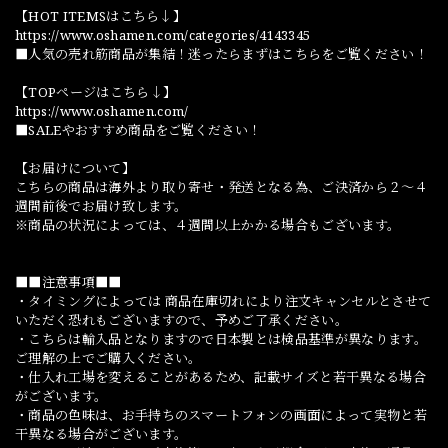
【HOT ITEMSはこちら↓】
https://www.oshamen.com/categories/4143345
■人気の売れ筋商品が集結！迷ったらまずはこちらをご覧ください！
【TOPページはこちら↓】
https://www.oshamen.com/
■SALEやおすすめ商品をご覧ください！
【お届けについて】
こちらの商品は海外より取り寄せ・発送となる為、ご決済から２～４
週間前後でお届け致します。
※商品の状況によっては、４週間以上かかる場合もございます。
■■注意事項■■
・タイミングによっては 商品在庫切れにより注文キャンセルとさせて
いただく恐れもございますので、予めご了承ください。
・こちらは輸入品となりますので日本製とは検品基準が異なります。
ご理解の上でご購入ください。
・仕入れ工場を変えることがあるため、記載サイズと若干異なる場合
がございます。
・商品の色味は、お手持ちのスマートフォンの画面によって実物と若
干異なる場合がございます。