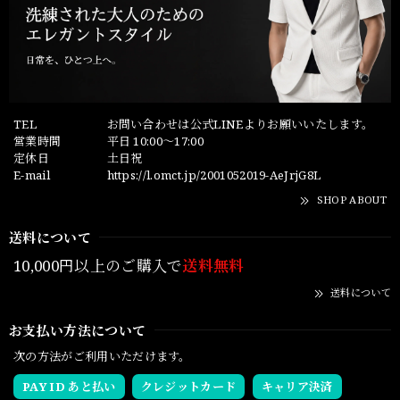
TEL
お問い合わせは公式LINEよりお願いいたします。
営業時間
平日 10:00～17:00
定休日
土日祝
E-mail
https://l.omct.jp/2001052019-AeJrjG8L
SHOP ABOUT
送料について
10,000円以上のご購入で
送料無料
送料について
お支払い方法について
次の方法がご利用いただけます。
PAY ID あと払い
クレジットカード
キャリア決済