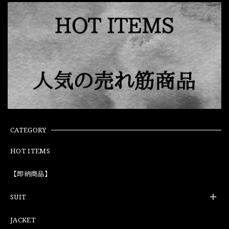
CATEGORY
HOT ITEMS
【即納商品】
SUIT
JACKET