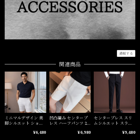
通報する
関連商品
ミニマルデザイン 美
凹凸編み センタープ
センタープレス スリ
脚シルエット ショー
レス ハーフパンツ 2
ムシルエット スラッ
トパンツ 3色 10895
色 10925
クス 4色 11333
¥6,480
¥6,980
¥9,480