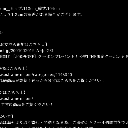
cm__ヒップ:112cm_総丈:104cm
により1-3cmの誤差がある場合がございます。
ル
NEお友だち追加はこちら↓】
omct.jp/2001052019-AeJrjG8L
追加で【500円OFF】クーポンプレゼント！公式LINE限定クーポンも
TEMSはこちら↓】
ww.oshamen.com/categories/4143345
れ筋商品が集結！迷ったらまずはこちらをご覧ください！
ージはこちら↓】
ww.oshamen.com/
やおすすめ商品をご覧ください！
ついて】
品は海外より取り寄せ・発送となる為、ご決済から２～４週間前後で