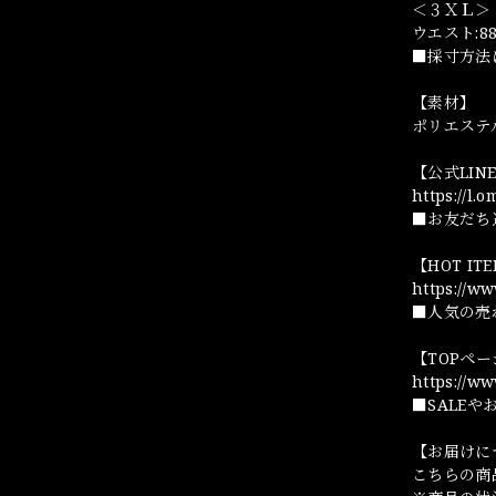
＜３ＸＬ＞
ウエスト:88
■採寸方法
【素材】
ポリエステ
【公式LI
https://l.
■お友だち
【HOT I
https://w
■人気の売
【TOPペ
https://w
■SALE
【お届けに
こちらの商