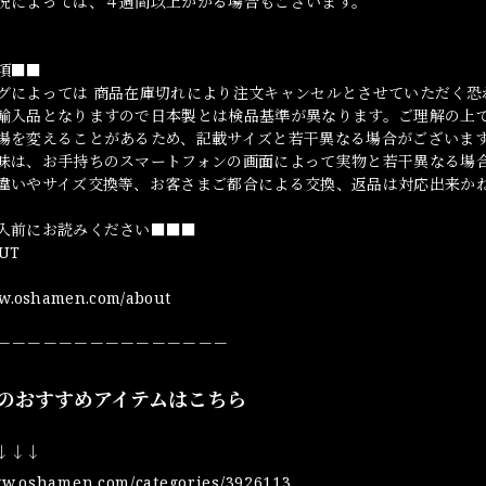
況によっては、４週間以上かかる場合もございます。
項■■
グによっては 商品在庫切れにより注文キャンセルとさせていただく恐
輸入品となりますので日本製とは検品基準が異なります。ご理解の上
場を変えることがあるため、記載サイズと若干異なる場合がございま
味は、お手持ちのスマートフォンの画面によって実物と若干異なる場
違いやサイズ交換等、お客さまご都合による交換、返品は対応出来か
入前にお読みください■■■
UT
ww.oshamen.com/about
－－－－－－－－－－－－－－－
のおすすめアイテムはこちら
 ↓↓↓
ww.oshamen.com/categories/3926113