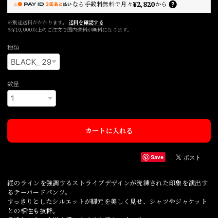
¥2,820
なら
手数料無料で
月々
から
※別途送料がかかります。
送料を確認する
※¥10,000以上のご注文で国内送料が無料になります。
種類
数量
カートに入れる
Save
縦のラインを強調するストライプデザインが洗練された印象を演出す
るテーパードパンツ。
すっきりとしたシルエットが脚元を美しく見せ、シャツやジャケット
との相性も抜群。