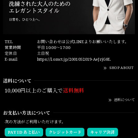
TEL
お問い合わせは公式LINEよりお願いいたします。
営業時間
平日 10:00～17:00
定休日
土日祝
E-mail
https://l.omct.jp/2001052019-AeJrjG8L
SHOP ABOUT
送料について
10,000円以上のご購入で
送料無料
送料について
お支払い方法について
次の方法がご利用いただけます。
PAY ID あと払い
クレジットカード
キャリア決済