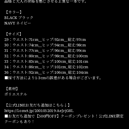
品格と大人の余裕を感じさせる上質な一本です。
【カラー】
BLACK ブラック
NAVY ネイビー
【サイズ】
29：ウエスト:71cm__ヒップ:92cm__総丈:97cm
30：ウエスト:74cm__ヒップ:94cm__総丈:98cm
31：ウエスト:77cm__ヒップ:96cm__総丈:99cm
32：ウエスト:80cm__ヒップ:98cm__総丈:100cm
33：ウエスト:83cm__ヒップ:100cm_総丈:101cm
34：ウエスト:86cm__ヒップ:102cm_総丈:102cm
36：ウエスト:92cm__ヒップ:106cm_総丈:104cm
■採寸方法により1-3cmの誤差がある場合がございます。
【素材】
ポリエステル
【公式LINEお友だち追加はこちら↓】
https://l.omct.jp/2001052019-AeJrjG8L
■お友だち追加で【500円OFF】クーポンプレゼント！公式LINE限定
クーポンもあり！