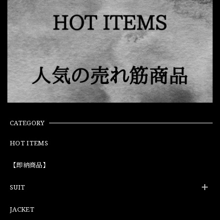
CATEGORY
HOT ITEMS
【即納商品】
SUIT
JACKET