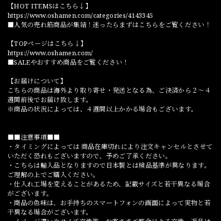
【HOT ITEMSはこちら↓】
https://www.oshamen.com/categories/4143345
■人気の売れ筋商品が集結！迷ったらまずはこちらをご覧ください！
【TOPページはこちら↓】
https://www.oshamen.com/
■SALEやおすすめ商品をご覧ください！
【お届けについて】
こちらの商品は海外より取り寄せ・発送となる為、ご決済から２～４
週間前後でお届け致します。
※商品の状況によっては、４週間以上かかる場合もございます。
■■注意事項■■
・タイミングによっては 商品在庫切れにより注文キャンセルとさせて
いただく恐れもございますので、予めご了承ください。
・こちらは輸入品となりますので日本製とは検品基準が異なります。
ご理解の上でご購入ください。
・仕入れ工場を変えることがあるため、記載サイズと若干異なる場合
がございます。
・商品の色味は、お手持ちのスマートフォンの画面によって実物と若
干異なる場合がございます。