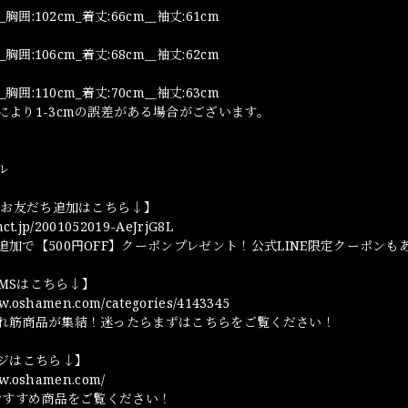
_胸囲:102cm_着丈:66cm__袖丈:61cm
_胸囲:106cm_着丈:68cm__袖丈:62cm
_胸囲:110cm_着丈:70cm__袖丈:63cm
により1-3cmの誤差がある場合がございます。
ル
NEお友だち追加はこちら↓】
omct.jp/2001052019-AeJrjG8L
追加で【500円OFF】クーポンプレゼント！公式LINE限定クーポンも
TEMSはこちら↓】
ww.oshamen.com/categories/4143345
れ筋商品が集結！迷ったらまずはこちらをご覧ください！
ージはこちら↓】
ww.oshamen.com/
やおすすめ商品をご覧ください！