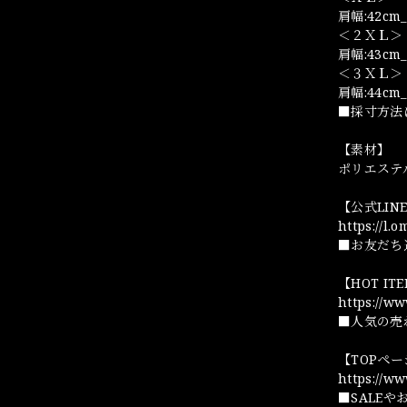
肩幅:42cm_
＜２ＸＬ＞
肩幅:43cm_
＜３ＸＬ＞
肩幅:44cm_
■採寸方法
【素材】
ポリエステ
【公式LI
https://l.
■お友だち
【HOT I
https://w
■人気の売
【TOPペ
https://w
■SALE