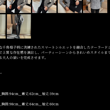
な千鳥格子柄に洗練されたスマートシルエットを融合したテーラード
で上質な存在感を演出し、パーティーシーンからきれいめスタイルま
る大人の装いを完成させます。
ー
_胸囲:94cm__着丈:62cm__袖丈:59cm
_胸囲:98cm__着丈:64cm__袖丈:60cm