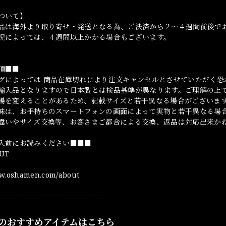
ついて】
品は海外より取り寄せ・発送となる為、ご決済から２～４週間前後で
況によっては、４週間以上かかる場合もございます。
項■■
グによっては 商品在庫切れにより注文キャンセルとさせていただく恐
輸入品となりますので日本製とは検品基準が異なります。ご理解の上
場を変えることがあるため、記載サイズと若干異なる場合がございま
味は、お手持ちのスマートフォンの画面によって実物と若干異なる場
違いやサイズ交換等、お客さまご都合による交換、返品は対応出来か
入前にお読みください■■■
UT
ww.oshamen.com/about
－－－－－－－－－－－－－－－
のおすすめアイテムはこちら